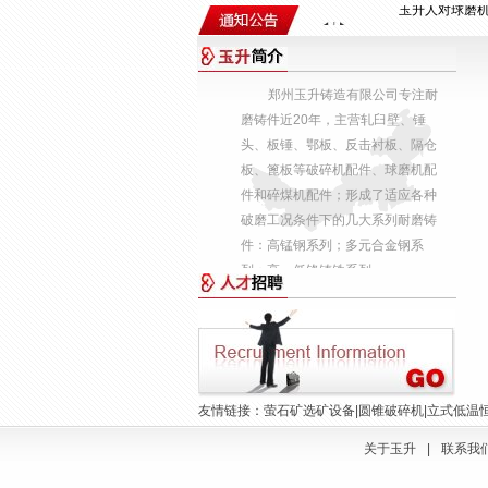
加强球磨机衬
能与客户建立
玉升铸造厂不
郑州玉升铸造有限公司专注耐
磨铸件近20年，主营轧臼壁、锤
能为用户解决
头、板锤、鄂板、反击衬板、隔仓
高科技球磨机配件
板、篦板等破碎机配件、球磨机配
玉升人对球磨机配
件和碎煤机配件；形成了适应各种
破磨工况条件下的几大系列耐磨铸
加强球磨机衬板保
件：高锰钢系列；多元合金钢系
能与客户建立长期
列；高、低铬铸铁系列...
玉升铸造厂不在高
能为用户解决问题
友情链接：萤石矿选矿设备|圆锥破碎机|立式低温恒
关于玉升
|
联系我