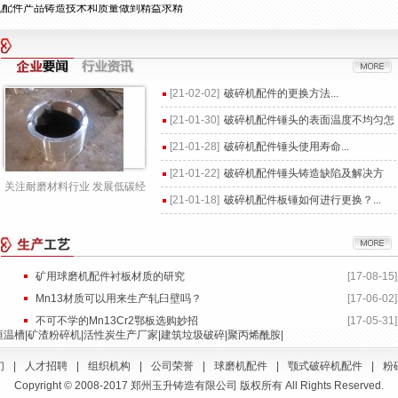
板保养工作防止误保，杜绝漏保
长期合作关系唯有做好球磨机配件产品质量
在高铬板锤价格和质量上弄虚作假
[21-02-02]
破碎机配件的更换方法...
问题的锤头真正意义上的好产品
[21-01-30]
破碎机配件锤头的表面温度不均匀怎
产品无可比拟的优良性能
么办？...
[21-01-28]
破碎机配件锤头使用寿命...
件产品铸造技术和质量做到精益求精
[21-01-22]
破碎机配件锤头铸造缺陷及解决方
养工作防止误保，杜绝漏保
关注耐磨材料行业 发展低碳经
案...
[21-01-18]
破碎机配件板锤如何进行更换？...
合作关系唯有做好球磨机配件产品质量
济社会
铬板锤价格和质量上弄虚作假
的锤头真正意义上的好产品
矿用球磨机配件衬板材质的研究
[17-08-15]
Mn13材质可以用来生产轧臼壁吗？
[17-06-02]
不可不学的Mn13Cr2鄂板选购妙招
[17-05-31]
温槽|矿渣粉碎机|活性炭生产厂家|建筑垃圾破碎|聚丙烯酰胺|
们
|
人才招聘
|
组织机构
|
公司荣誉
|
球磨机配件
|
颚式破碎机配件
|
粉
Copyright © 2008-2017 郑州玉升铸造有限公司 版权所有 All Rights Reserved.